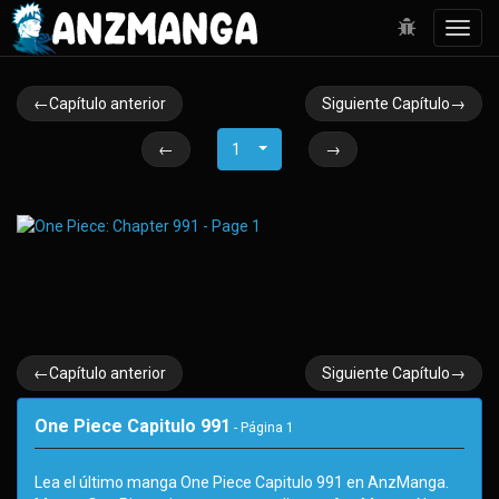
Toggl
navig
←Capítulo anterior
Siguiente Capítulo→
←
1
→
←Capítulo anterior
Siguiente Capítulo→
One Piece Capitulo 991
- Página
1
Lea el último manga One Piece Capitulo 991 en AnzManga.