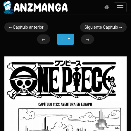
Toggl
navig
←Capítulo anterior
Siguiente Capítulo→
←
1
→