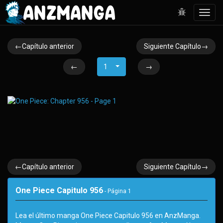
Toggl
navig
←Capítulo anterior
Siguiente Capítulo→
←
1
→
←Capítulo anterior
Siguiente Capítulo→
One Piece Capitulo 956
- Página
1
Lea el último manga One Piece Capitulo 956 en AnzManga.