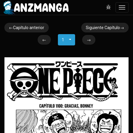
Toggl
navig
←Capítulo anterior
Siguiente Capítulo→
←
1
→