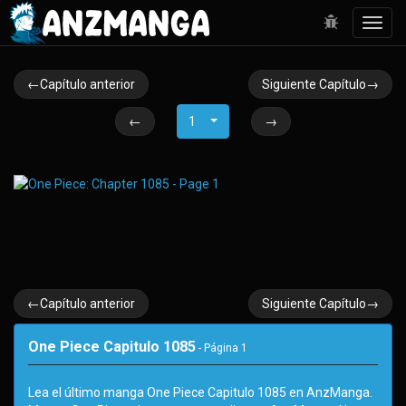
Toggl
navig
←Capítulo anterior
Siguiente Capítulo→
←
1
→
←Capítulo anterior
Siguiente Capítulo→
One Piece Capitulo 1085
- Página
1
Lea el último manga One Piece Capitulo 1085 en AnzManga.