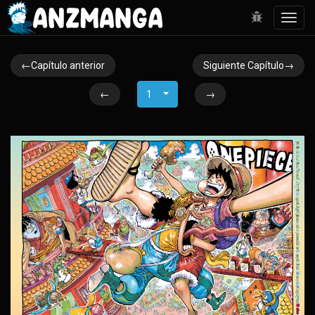
Toggl
navig
←Capítulo anterior
Siguiente Capítulo→
←
1
→