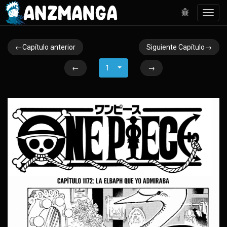
Toggl
navig
←Capítulo anterior
Siguiente Capítulo→
←
1
→