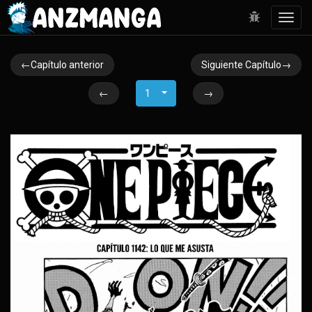
Toggl
navig
←Capítulo anterior
Siguiente Capítulo→
←
1
→