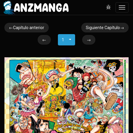
Toggl
navig
←Capítulo anterior
Siguiente Capítulo→
←
1
→