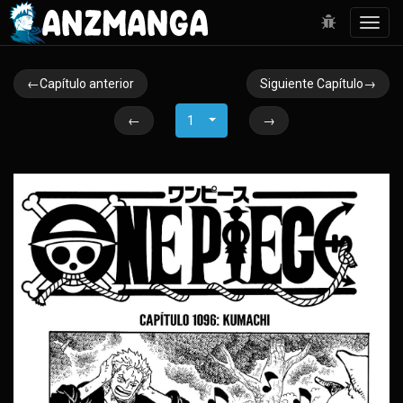
Toggl
navig
←Capítulo anterior
Siguiente Capítulo→
←
1
→