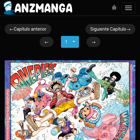
Toggl
navig
←Capítulo anterior
Siguiente Capítulo→
←
1
→