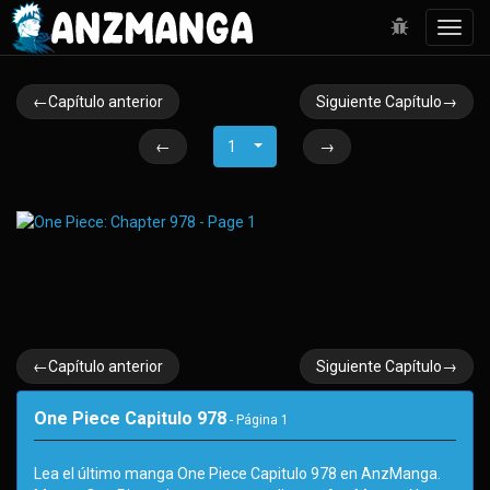
Toggl
navig
←Capítulo anterior
Siguiente Capítulo→
←
1
→
←Capítulo anterior
Siguiente Capítulo→
One Piece Capitulo 978
- Página
1
Lea el último manga One Piece Capitulo 978 en AnzManga.