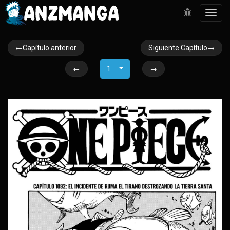
Toggl
navig
←Capítulo anterior
Siguiente Capítulo→
←
1
→