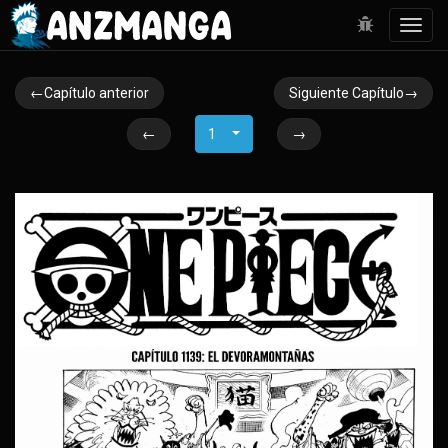
Toggl
navig
←Capítulo anterior
Siguiente Capítulo→
←
1
→