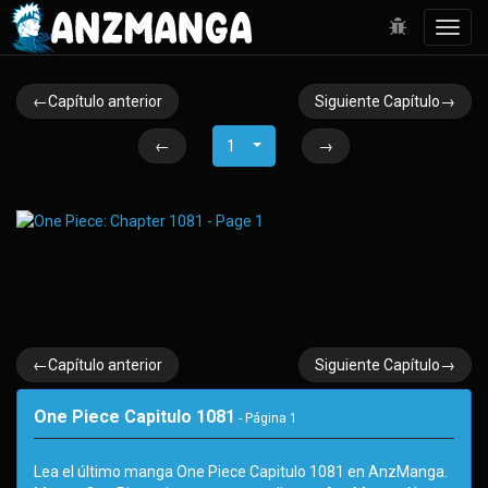
Toggl
navig
←Capítulo anterior
Siguiente Capítulo→
←
1
→
←Capítulo anterior
Siguiente Capítulo→
One Piece Capitulo 1081
- Página
1
Lea el último manga One Piece Capitulo 1081 en AnzManga.