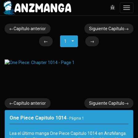
Toggl
navig
←Capítulo anterior
Siguiente Capítulo→
←
1
→
←Capítulo anterior
Siguiente Capítulo→
One Piece Capitulo 1014
- Página
1
Lea el último manga One Piece Capitulo 1014 en AnzManga.