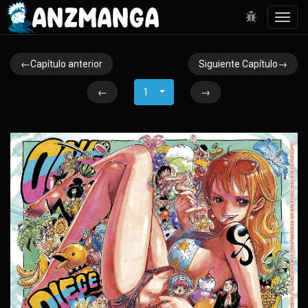
Toggl
navig
←Capítulo anterior
Siguiente Capítulo→
←
1
→