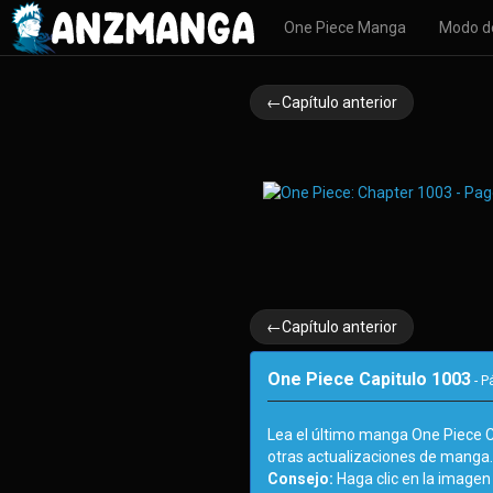
One Piece Manga
Modo d
←Capítulo anterior
←Capítulo anterior
One Piece Capitulo 1003
- P
Lea el último manga One Piece 
otras actualizaciones de manga
Consejo:
Haga clic en la imagen 