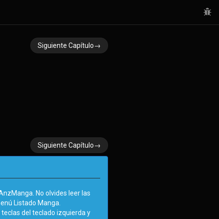
Siguiente Capítulo→
Siguiente Capítulo→
nzManga. No olvides leer las
menú Listado Manga.
teclas del teclado izquierda y