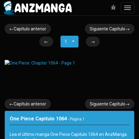
Toggl
navig
←Capítulo anterior
Siguiente Capítulo→
←
1
→
←Capítulo anterior
Siguiente Capítulo→
One Piece Capitulo 1064
- Página
1
Lea el último manga One Piece Capitulo 1064 en AnzManga.