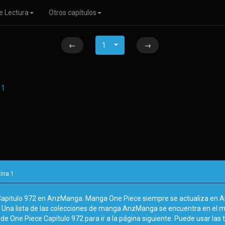
e Lectura
Otros capítulos
←
1
→
gina
1
Capitulo 972 en AnzManga. Manga One Piece siempre se actualiza en An
. Una lista de las colecciones de manga AnzManga se encuentra en el 
de One Piece Capítulo 972 para ir a la página siguiente. Puede usar las t