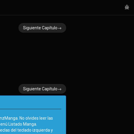
Siguiente Capítulo→
Siguiente Capítulo→
zManga. No olvides leer las
menú Listado Manga.
eclas del teclado izquierda y