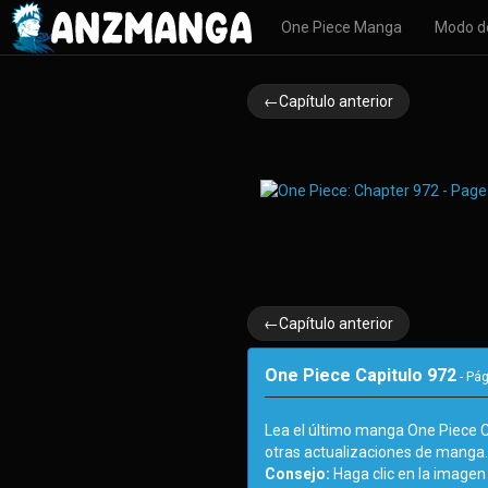
One Piece Manga
Modo d
←Capítulo anterior
←Capítulo anterior
One Piece Capitulo 972
- Pá
Lea el último manga One Piece 
otras actualizaciones de manga
Consejo:
Haga clic en la imagen 