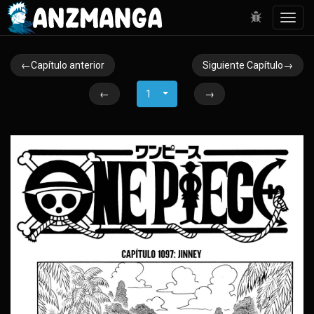
Toggl
navig
←Capítulo anterior
Siguiente Capítulo→
←
1
→