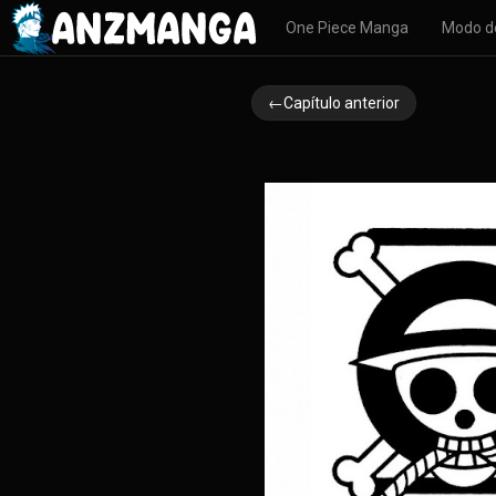
One Piece Manga
Modo d
←Capítulo anterior