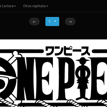
e Lectura
Otros capítulos
←
1
→