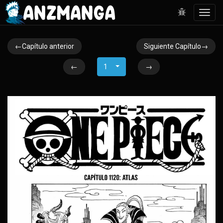
Toggl
navig
←Capítulo anterior
Siguiente Capítulo→
←
1
→