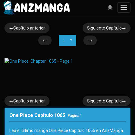
Toggl
navig
←Capítulo anterior
Siguiente Capítulo→
←
1
→
←Capítulo anterior
Siguiente Capítulo→
One Piece Capitulo 1065
- Página
1
Lea el último manga One Piece Capitulo 1065 en AnzManga.