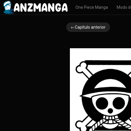
One Piece Manga
Modo d
←Capítulo anterior