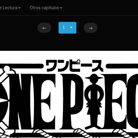
e Lectura
Otros capítulos
←
1
→