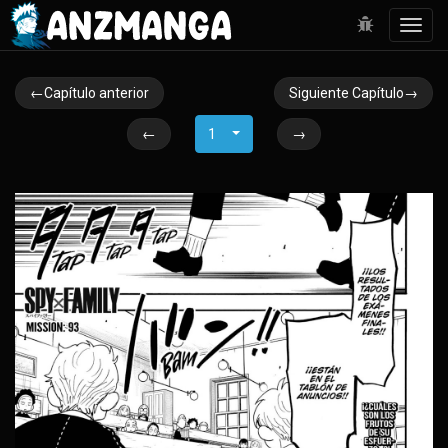
Toggl
navig
←Capítulo anterior
Siguiente Capítulo→
←
1
→