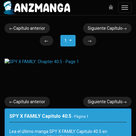
Toggl
navig
←Capítulo anterior
Siguiente Capítulo→
←
1
→
←Capítulo anterior
Siguiente Capítulo→
SPY X FAMILY Capitulo 40.5
- Página
1
Lea el último manga SPY X FAMILY Capitulo 40.5 en