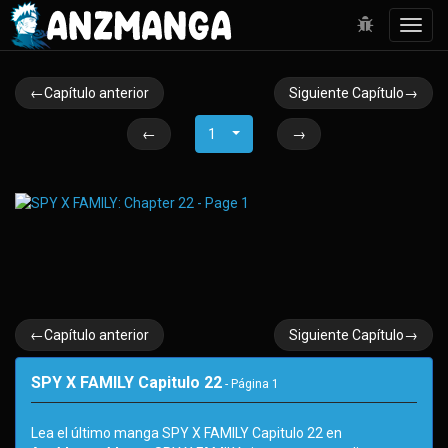
Toggl
navig
←Capítulo anterior
Siguiente Capítulo→
←
1
→
←Capítulo anterior
Siguiente Capítulo→
SPY X FAMILY Capitulo 22
- Página
1
Lea el último manga SPY X FAMILY Capitulo 22 en