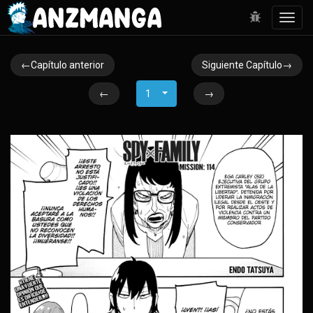
Toggl
navig
←Capítulo anterior
Siguiente Capítulo→
←
1
→