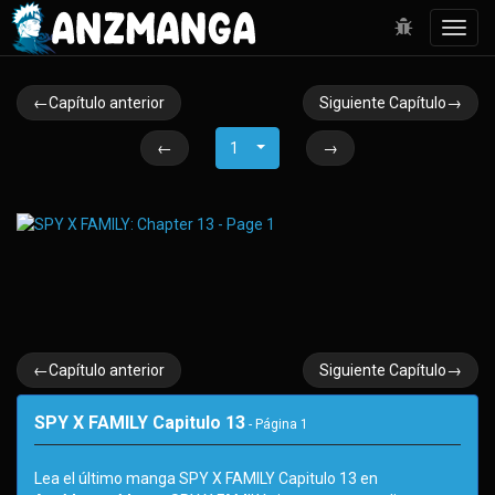
Toggl
navig
←Capítulo anterior
Siguiente Capítulo→
←
1
→
←Capítulo anterior
Siguiente Capítulo→
SPY X FAMILY Capitulo 13
- Página
1
Lea el último manga SPY X FAMILY Capitulo 13 en