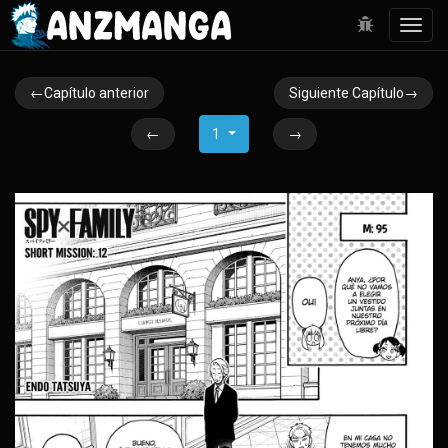
Toggl
navig
←Capítulo anterior
Siguiente Capítulo→
←
1
→