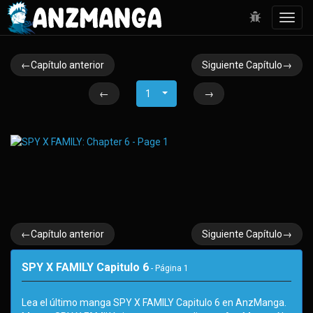
Toggl
navig
←Capítulo anterior
Siguiente Capítulo→
←
1
→
←Capítulo anterior
Siguiente Capítulo→
SPY X FAMILY Capitulo 6
- Página
1
Lea el último manga SPY X FAMILY Capitulo 6 en AnzManga.