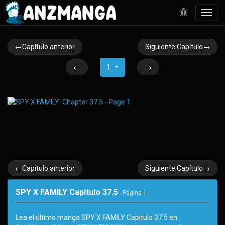
Toggl
navig
←Capítulo anterior
Siguiente Capítulo→
←
1
→
←Capítulo anterior
Siguiente Capítulo→
SPY X FAMILY Capitulo 37.5
- Página
1
Lea el último manga SPY X FAMILY Capitulo 37.5 en