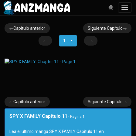
Toggl
navig
←Capítulo anterior
Siguiente Capítulo→
←
1
→
←Capítulo anterior
Siguiente Capítulo→
SPY X FAMILY Capitulo 11
- Página
1
Lea el último manga SPY X FAMILY Capitulo 11 en