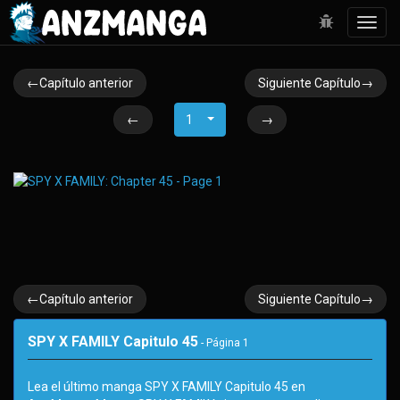
Toggl
navig
←Capítulo anterior
Siguiente Capítulo→
←
1
→
←Capítulo anterior
Siguiente Capítulo→
SPY X FAMILY Capitulo 45
- Página
1
Lea el último manga SPY X FAMILY Capitulo 45 en