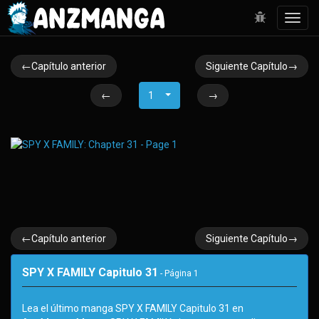
Toggl
navig
←Capítulo anterior
Siguiente Capítulo→
←
1
→
←Capítulo anterior
Siguiente Capítulo→
SPY X FAMILY Capitulo 31
- Página
1
Lea el último manga SPY X FAMILY Capitulo 31 en