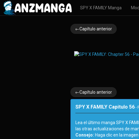
SPY X FAMILY Manga
Mod
←Capítulo anterior
←Capítulo anterior
SPY X FAMILY Capitulo 56
- 
Lea el último manga SPY X FAMI
las otras actualizaciones de ma
Consejo:
Haga clic en la imagen 