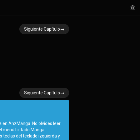
Siguiente Capítulo→
Siguiente Capítulo→
 en AnzManga. No olvides leer
el menú Listado Manga.
s teclas del teclado izquierda y