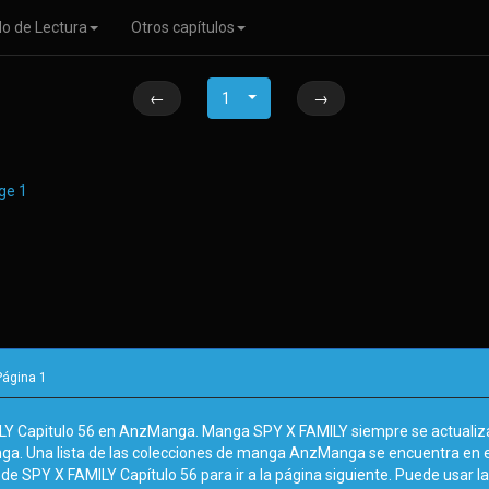
o de Lectura
Otros capítulos
←
1
→
Página
1
LY Capitulo 56 en AnzManga. Manga SPY X FAMILY siempre se actualiza
nga. Una lista de las colecciones de manga AnzManga se encuentra en 
de SPY X FAMILY Capítulo 56 para ir a la página siguiente. Puede usar la