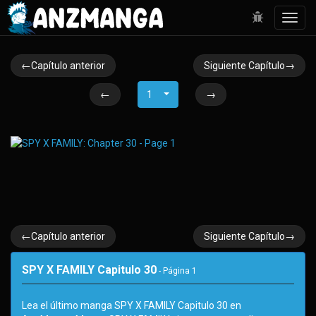
Toggl
navig
←Capítulo anterior
Siguiente Capítulo→
←
1
→
←Capítulo anterior
Siguiente Capítulo→
SPY X FAMILY Capitulo 30
- Página
1
Lea el último manga SPY X FAMILY Capitulo 30 en