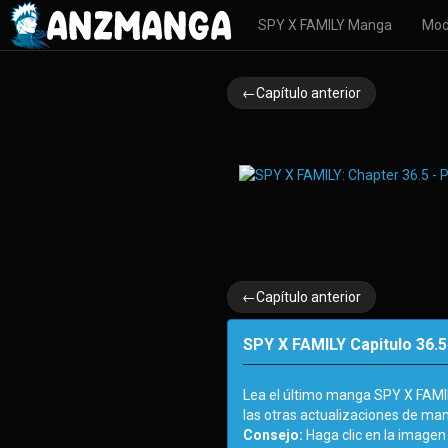
SPY X FAMILY Manga
Mod
←Capítulo anterior
←Capítulo anterior
SPY X FAMILY Capitulo 36.5
Lea el último manga SPY X FAMI
las otras actualizaciones de ma
Consejo:
Haga clic en la imagen 