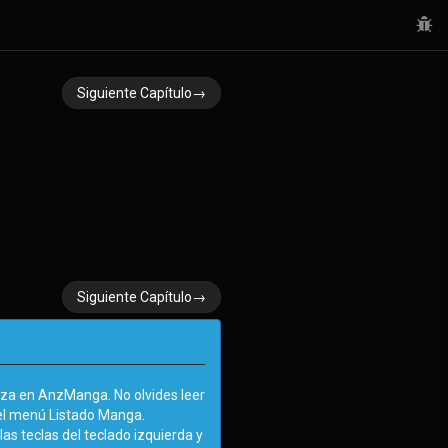
Siguiente Capítulo→
Siguiente Capítulo→
za en AnzManga. No olvides leer
el menú Listado Manga.
as teclas del teclado izquierda y