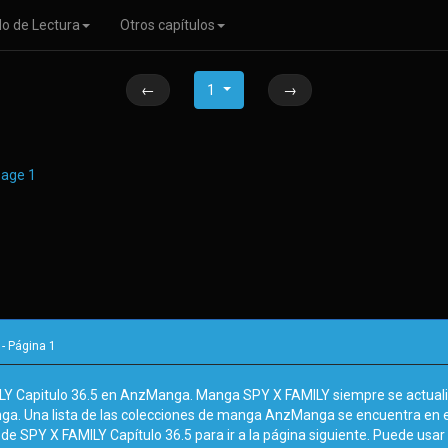
o de Lectura
Otros capítulos
←
1
→
- Página
1
LY Capitulo 36.5 en AnzManga. Manga SPY X FAMILY siempre se actuali
nga. Una lista de las colecciones de manga AnzManga se encuentra en 
de SPY X FAMILY Capítulo 36.5 para ir a la página siguiente. Puede usar l