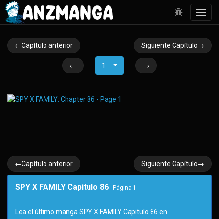
Toggl
navig
←Capítulo anterior
Siguiente Capítulo→
←
1
→
←Capítulo anterior
Siguiente Capítulo→
SPY X FAMILY Capitulo 86
- Página
1
Lea el último manga SPY X FAMILY Capitulo 86 en