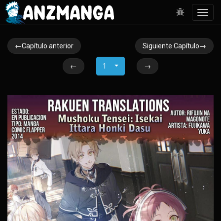
Toggl
navig
←Capítulo anterior
Siguiente Capítulo→
←
1
→