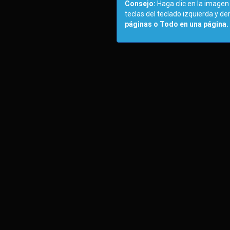
Consejo:
Haga clic en la imagen 
teclas del teclado izquierda y d
páginas o Todo en una página.