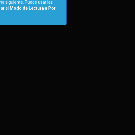
ina siguiente. Puede usar las
iar el
Modo de Lectura a Por