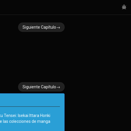
Siguiente Capítulo→
Siguiente Capítulo→
Tensei: Isekai Ittara Honki
de las colecciones de manga