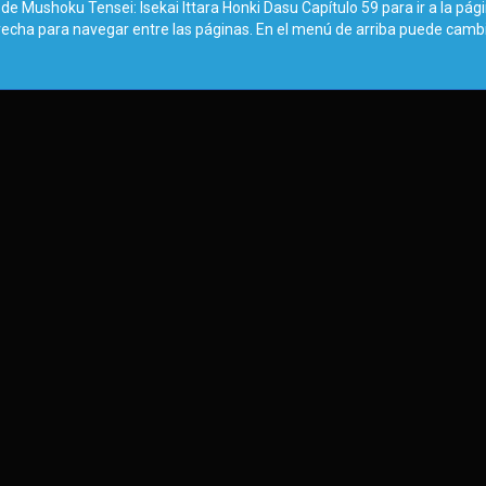
de Mushoku Tensei: Isekai Ittara Honki Dasu Capítulo 59 para ir a la pág
erecha para navegar entre las páginas. En el menú de arriba puede camb