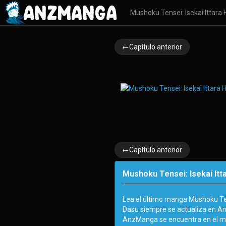
Mushoku Tensei: Isekai Ittar
←Capítulo anterior
←Capítulo anterior
Mushoku Tensei: Isekai Itt
Lea el último manga Mushoku Ten
Dasu siempre se actualiza en An
AnzManga se encuentra en el m