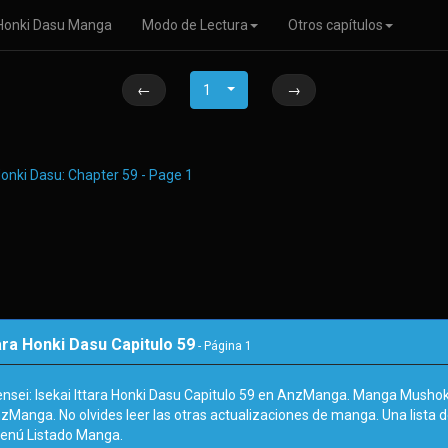
a Honki Dasu Manga
Modo de Lectura
Otros capítulos
←
1
→
ara Honki Dasu Capitulo 59
- Página
1
sei: Isekai Ittara Honki Dasu Capitulo 59 en AnzManga. Manga Mushoku 
zManga. No olvides leer las otras actualizaciones de manga. Una lista 
enú Listado Manga.