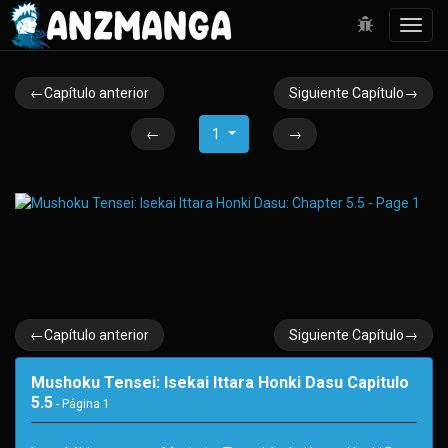
Toggl
navig
←Capítulo anterior
Siguiente Capítulo→
←
1
→
←Capítulo anterior
Siguiente Capítulo→
Mushoku Tensei: Isekai Ittara Honki Dasu Capitulo
5.5
- Página
1