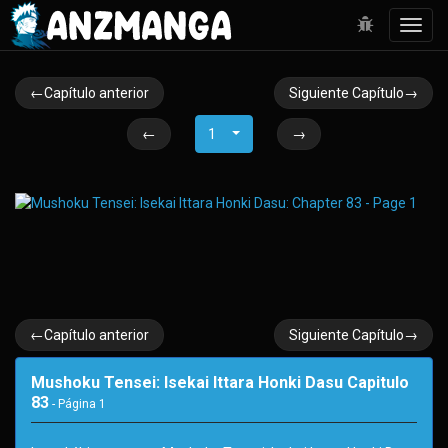
Toggl
navig
←Capítulo anterior
Siguiente Capítulo→
←
1
→
←Capítulo anterior
Siguiente Capítulo→
Mushoku Tensei: Isekai Ittara Honki Dasu Capitulo
83
- Página
1