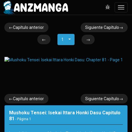
Toggl
navig
←Capítulo anterior
Siguiente Capítulo→
←
1
→
←Capítulo anterior
Siguiente Capítulo→
Mushoku Tensei: Isekai Ittara Honki Dasu Capitulo
81
- Página
1