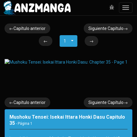
Toggl
navig
←Capítulo anterior
Siguiente Capítulo→
←
1
→
←Capítulo anterior
Siguiente Capítulo→
Mushoku Tensei: Isekai Ittara Honki Dasu Capitulo
35
- Página
1