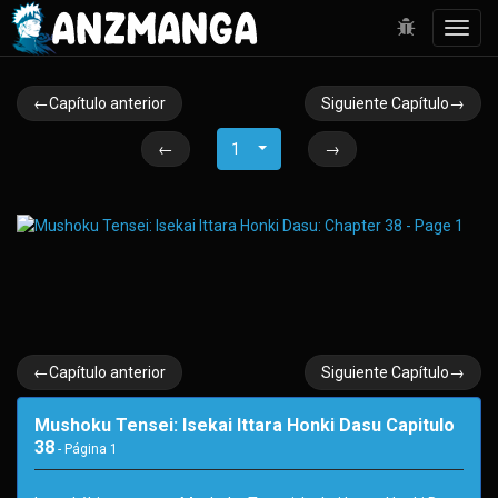
Toggl
navig
←Capítulo anterior
Siguiente Capítulo→
←
1
→
←Capítulo anterior
Siguiente Capítulo→
Mushoku Tensei: Isekai Ittara Honki Dasu Capitulo
38
- Página
1