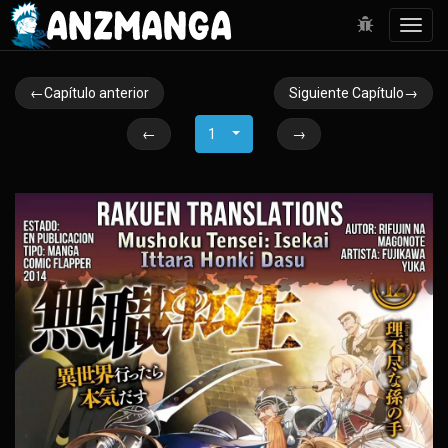
Toggl
navig
←Capítulo anterior
Siguiente Capítulo→
←
1
→