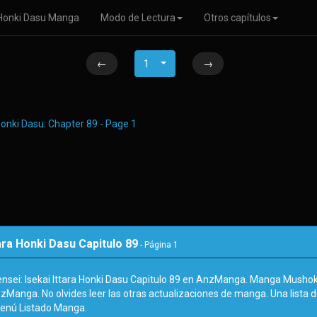
a Honki Dasu Manga
Modo de Lectura
Otros capítulos
←
1
→
ara Honki Dasu Capitulo 89
- Página
1
sei: Isekai Ittara Honki Dasu Capitulo 89 en AnzManga. Manga Mushoku 
zManga. No olvides leer las otras actualizaciones de manga. Una lista 
enú Listado Manga.