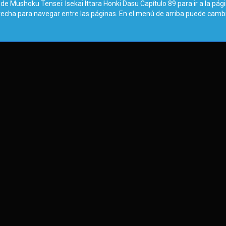
de Mushoku Tensei: Isekai Ittara Honki Dasu Capítulo 89 para ir a la pág
erecha para navegar entre las páginas. En el menú de arriba puede camb