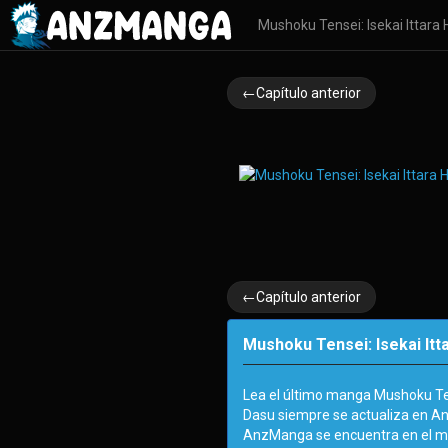
Mushoku Tensei: Isekai Ittar
←Capítulo anterior
←Capítulo anterior
Mushoku Tensei: Isekai Itt
Lea el último manga Mushoku Ten
Dasu siempre se actualiza en An
AnzManga se encuentra en el m