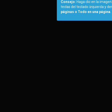
Consejo:
Haga clic en la imagen 
teclas del teclado izquierda y d
páginas o Todo en una página.