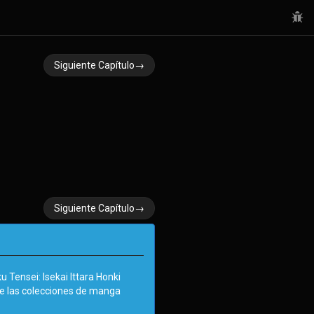
Siguiente Capítulo→
Siguiente Capítulo→
Tensei: Isekai Ittara Honki
de las colecciones de manga