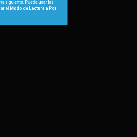
ina siguiente. Puede usar las
iar el
Modo de Lectura a Por