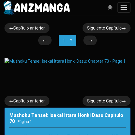
Toggl
navig
←Capítulo anterior
Siguiente Capítulo→
←
1
→
←Capítulo anterior
Siguiente Capítulo→
Mushoku Tensei: Isekai Ittara Honki Dasu Capitulo
70
- Página
1